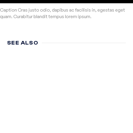
Caption Cras justo odio, dapibus ac facilisis in, egestas eget
quam. Curabitur blandit tempus lorem ipsum.
SEE ALSO