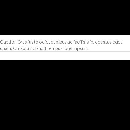
Caption Cras justo odio, dapibus ac facilisis in, egestas eget
quam. Curabitur blandit tempus lorem ipsum.